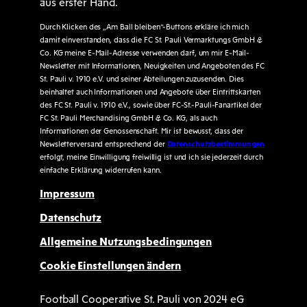
aus erster Hand.
Durch Klicken des „Am Ball bleiben“-Buttons erkläre ich mich
damit einverstanden, dass die FC St. Pauli Vermarktungs GmbH &
Co. KG meine E-Mail-Adresse verwenden darf, um mir E-Mail-
Newsletter mit Informationen, Neuigkeiten und Angeboten des FC
St. Pauli v. 1910 e.V. und seiner Abteilungen zuzusenden. Dies
beinhaltet auch Informationen und Angebote über Eintrittskarten
des FC St. Pauli v. 1910 e.V., sowie über FC-St.-Pauli-Fanartikel der
FC St. Pauli Merchandising GmbH & Co. KG, als auch
Informationen der Genossenschaft. Mir ist bewusst, dass der
Newsletterversand entsprechend der
Datenschutzbestimmungen
erfolgt, meine Einwilligung freiwillig ist und ich sie jederzeit durch
einfache Erklärung widerrufen kann.
Impressum
Datenschutz
Allgemeine Nutzungsbedingungen
Cookie Einstellungen ändern
Football Cooperative St. Pauli von 2024 eG