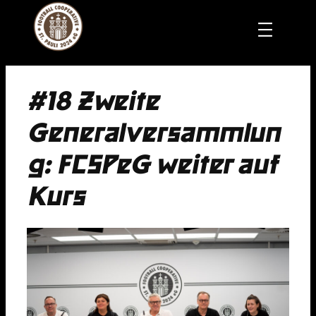
Zum
Inhalt
springen
#18 Zweite
Generalversammlun
g: FCSPeG weiter auf
Kurs