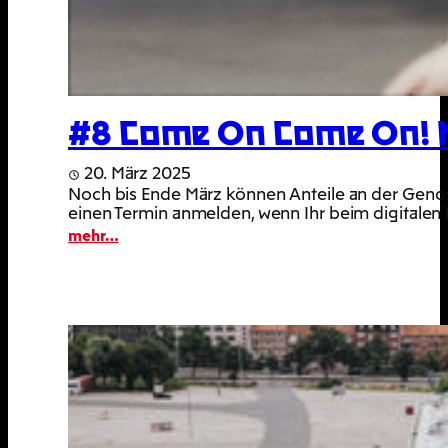
#8 Come On Come On! Noc
20. März 2025
Noch bis Ende März können Anteile an der Genosse
einen Termin anmelden, wenn Ihr beim digitalen
:
mehr…
#8
Come
On
Come
On!
Noch
bis
31.3.