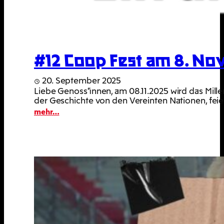
#12 Coop Fest am 8. Nov
20. September 2025
Liebe Genoss*innen, am 08.11.2025 wird das Mille
der Geschichte von den Vereinten Nationen, feier
:
mehr…
#12
Coop
Fest
am
8.
November
2025
im
Millerntor-