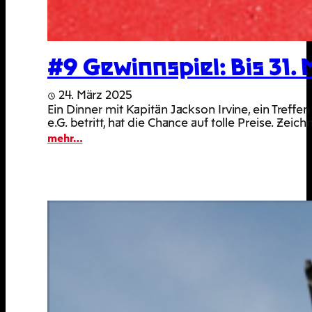
#9 Gewinnspiel: Bis 31.
24. März 2025
Ein Dinner mit Kapitän Jackson Irvine, ein Tref
e.G. betritt, hat die Chance auf tolle Preise. Z
:
mehr…
#9
Gewinnspiel:
Bis
31.
März
Genoss*in
werden
und
tolle
Preise