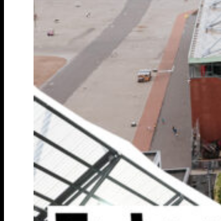
Stadion-
Mitbesitzer*in
werden.
Weitere
Termine
für
Präsenzzeichnung
am
Millerntor