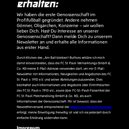
erhalten:
Wir haben die erste Genossenschaft im
Profifußball gegründet. Andere nehmen
Gönner, Oligarchen, Konzerne – wir wollen
lieber Dich. Hast Du Interesse an unserer
Genossenschaft? Dann melde Dich zu unserem
Newsletter an und erhalte alle Informationen
aus erster Hand.
Durch Klicken des „Am Ball bleiben“-Buttons erkläre ich mich
damit einverstanden, dass die FC St. Pauli Vermarktungs GmbH &
Co. KG meine E-Mail-Adresse verwenden darf, um mir E-Mail-
Newsletter mit Informationen, Neuigkeiten und Angeboten des FC
St. Pauli v. 1910 e.V. und seiner Abteilungen zuzusenden. Dies
beinhaltet auch Informationen und Angebote über Eintrittskarten
des FC St. Pauli v. 1910 e.V., sowie über FC-St.-Pauli-Fanartikel der
FC St. Pauli Merchandising GmbH & Co. KG, als auch
Informationen der Genossenschaft. Mir ist bewusst, dass der
Newsletterversand entsprechend der
Datenschutzbestimmungen
erfolgt, meine Einwilligung freiwillig ist und ich sie jederzeit durch
einfache Erklärung widerrufen kann.
Impressum