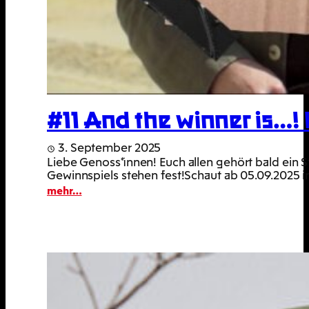
#11 And the winner is…!
3. September 2025
Liebe Genoss*innen! Euch allen gehört bald ein 
Gewinnspiels stehen fest!Schaut ab 05.09.2025 in
:
mehr…
#11
And
the
winner
is…!
Check
ab