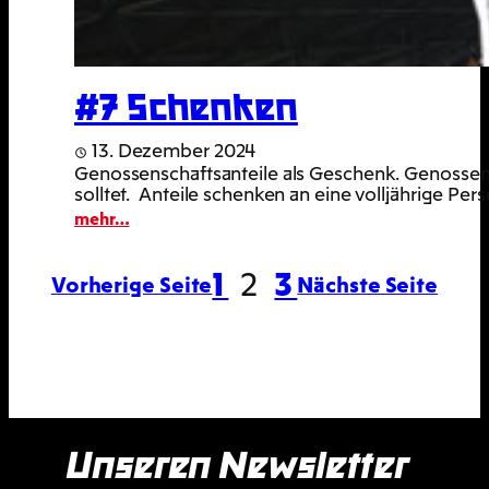
#7 Schenken
13. Dezember 2024
Genossenschaftsanteile als Geschenk. Genossensch
solltet. Anteile schenken an eine volljährige P
:
mehr…
#7
Schenken
1
2
3
Vorherige Seite
Nächste Seite
Unseren Newsletter