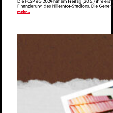
Die FCSP eG 2024 hat am Freitag (20.6.) ihre er
Finanzierung des Millerntor-Stadions. Die Gene
:
mehr…
#10
Erste
Generalversammlung
der
FCSP
eG
2024:
Solide
Basis,
klare
Perspektiven